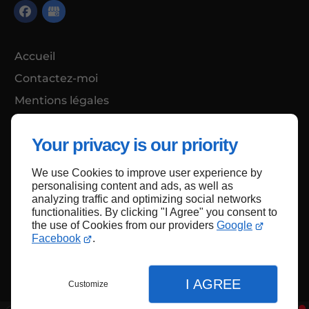
Accueil
Contactez-moi
Mentions légales
Plan du site
Your privacy is our priority
We use Cookies to improve user experience by
Haut de page
personalising content and ads, as well as
analyzing traffic and optimizing social networks
functionalities. By clicking "I Agree" you consent to
the use of Cookies from our providers
Google
Facebook
.
I AGREE
Customize