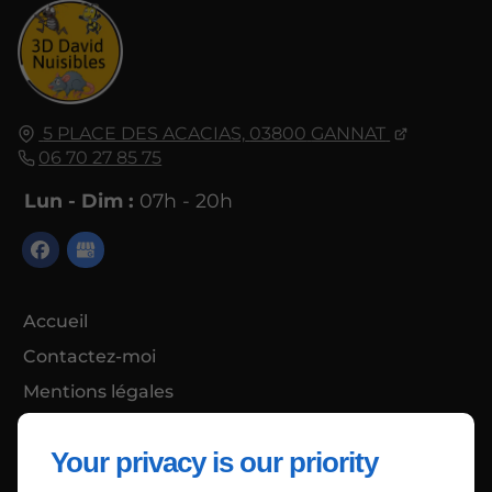
5 PLACE DES ACACIAS,
03800
GANNAT
06 70 27 85 75
Lun - Dim :
07h - 20h
Accueil
Contactez-moi
Mentions légales
Plan du site
Your privacy is our priority